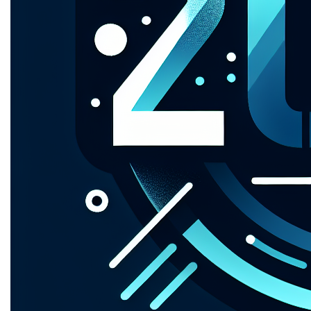
basis voor wie durft te dromen en plannen te smeden.
Dus, ben je klaar om de toekomst te omarmen? Deze
domeinnaam is jouw ticket naar de horizon van
mogelijkheden!
Contact
Ontdek meer domeinen
Mogelijke toepassingen
```html
Toekomstige Innovaties 2025
Op 2025.be kun je een platform creëren dat de nieuwste
technologische innovaties en trends in 2025 belicht. Van
AI tot groene energie, bezoekers kunnen hier terecht
voor diepgaande artikelen, interviews met experts en
voorspellingen over de toekomst van technologie.
Evenementenkalender 2025