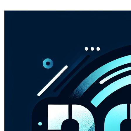
Home
Stel je voor: een domeinnaam die de toekomst inluidt,
een digitaal canvas voor jouw visie.
2025.be
is niet
zomaar een webadres; het is een sprong in de tijd, een
kans om je ideeën te laten schitteren in het licht van
morgen. Met een naam die direct associaties oproept
met innovatie en vooruitgang, biedt 2025.be een solide