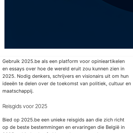
Maak van 2025.be een centrale hub voor alle grote
evenementen die in 2025 plaatsvinden in België. Van
muziekfestivals tot zakelijke conferenties, bezoekers
kunnen hier hun agenda's volplannen met de
spannendste evenementen van het jaar.
Visie op de Toekomst
Gebruik 2025.be als een platform voor opinieartikelen
en essays over hoe de wereld eruit zou kunnen zien in
2025. Nodig denkers, schrijvers en visionairs uit om hun
ideeën te delen over de toekomst van politiek, cultuur en
maatschappij.
Reisgids voor 2025
Bied op 2025.be een unieke reisgids aan die zich richt
op de beste bestemmingen en ervaringen die België in